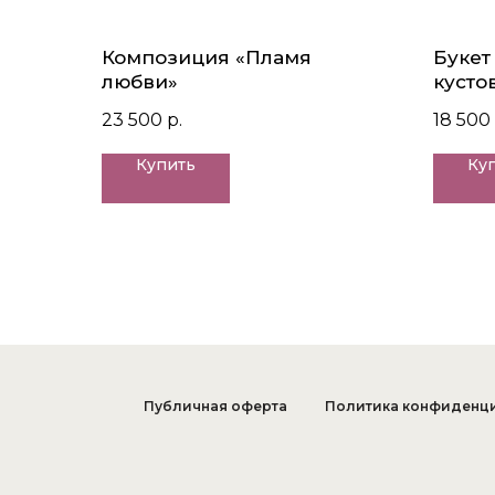
Композиция «Пламя
Букет
любви»
кусто
Ньюто
23 500
р.
18 500
лизиа
Купить
Ку
Публичная оферта
Политика конфиденц