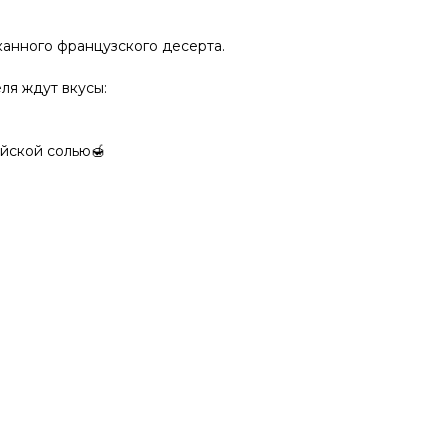
анного французского десерта.
ля ждут вкусы:
айской солью🍯