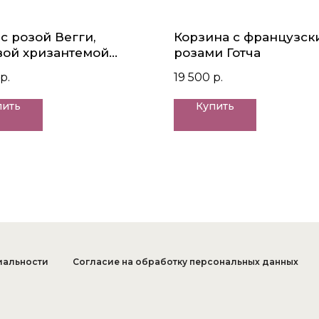
 с розой Вегги,
Корзина с французск
вой хризантемой
розами Готча
н и белым
р.
19 500
р.
нтусом
пить
Купить
иальности
Согласие на обработку персональных данных