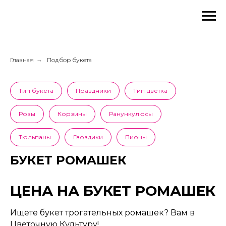
Главная
→
Подбор букета
Тип букета
Праздники
Тип цветка
Розы
Корзины
Ранункулюсы
Тюльпаны
Гвоздики
Пионы
БУКЕТ РОМАШЕК
ЦЕНА НА БУКЕТ РОМАШЕК
Ищете букет трогательных ромашек? Вам в
Цветочную Культуру!