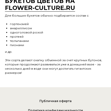
БУКЕТОВ ЦВЕТОВ НА
FLOWER-CULTURE.RU
Для больших букетов обычно подбирается состав с:
гортензией
амариллисом
одноголовой розой
протеей
тюльпанами
пионами
и др.
Эти сорта делают охапку объемной за счет крупных бутонов,
которые продолжают развиваться уже в домашней вазе - за
несколько дней в воде они могут достигать гигантских
размеров!
Публичная оферта
Политика конфиденциальности