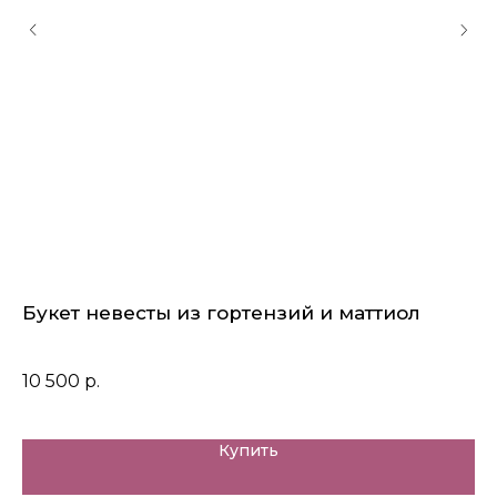
Букет невесты из гортензий и маттиол
К
10 500
р.
19
Купить