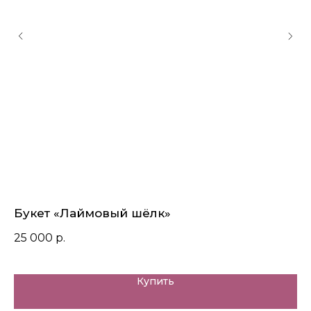
Букет «Лаймовый шёлк»
Б
25 000
р.
25
Купить