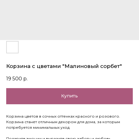
Корзина с цветами "Малиновый сорбет"
19 500
р.
Купить
Корзина цветов в сочных оттенках красного и розового.
Корзина станет отличным декором для дома, за которым
потребуется минимальных уход.
Подарите эмоции и выразите свою заботу и любовь,