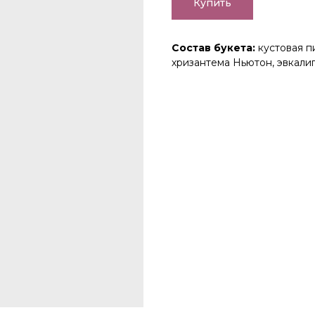
Купить
Состав букета:
кустовая п
хризантема Ньютон, эвкалип