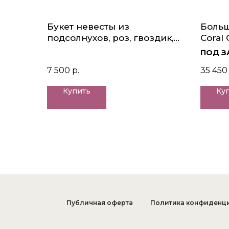
Букет невесты из
Больш
подсолнухов, роз, гвоздик,
Coral
пионов, лизиантусов,
СПб
ПОД З
антирриумов и астранций
7 500
р.
35 450
Купить
Ку
Публичная оферта
Политика конфиденц