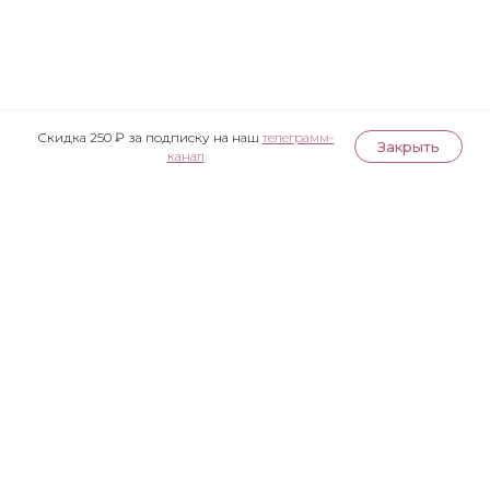
Скидка 250 ₽ за подписку на наш
телеграмм-
Закрыть
канал
Публичная оферта
Политика конфиденциальности
Согласие на обработку персональных данных
Согласие на получение рекламной рассылки