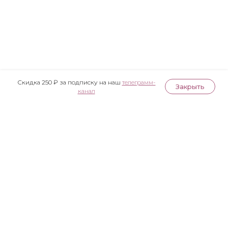
Скидка 250 ₽ за подписку на наш
телеграмм-
Закрыть
канал
Публичная оферта
Политика конфиденциальности
Согласие на обработку персональных данных