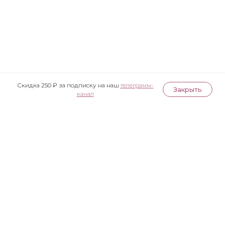
Скидка 250 ₽ за подписку на наш
телеграмм-
Закрыть
канал
Публичная оферта
Политика конфиденциальности
Согласие на обработку персональных данных