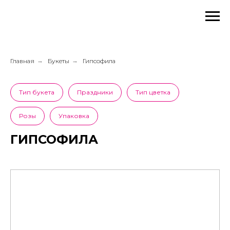
Главная
→
Букеты
→
Гипсофила
Тип букета
Праздники
Тип цветка
Розы
Упаковка
ГИПСОФИЛА