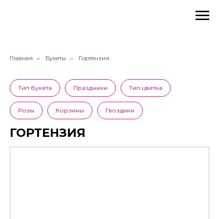
Главная
→
Букеты
→
Гортензия
Тип букета
Праздники
Тип цветка
Розы
Корзины
Гвоздики
Гортензии
ГОРТЕНЗИЯ